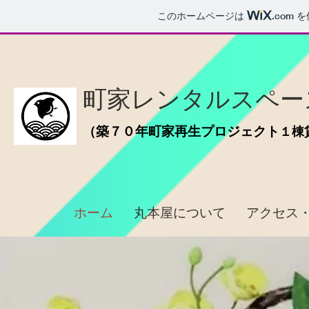
このホームページは
.com
を
町家レンタルスペ
​大
阪
（築７０年町家再生プロジェクト
１棟
ホーム
丸本屋について
アクセス