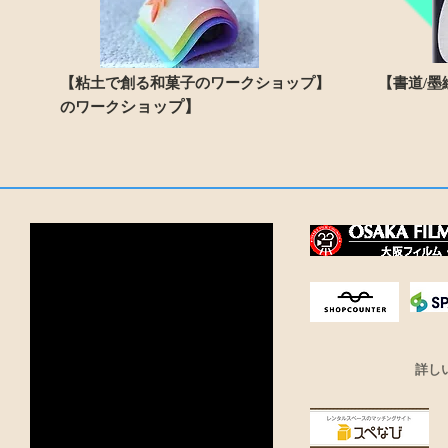
【粘土で創る和菓子のワークショップ】
【書道/墨
ショップ】
のワーク
詳し